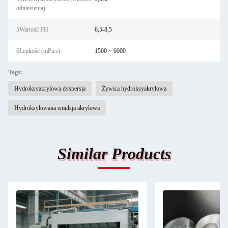
odniesienia):
5Wartość PH:
6,5-8,5
6Lepkość (mPa.s):
1500 ~ 6000
Tags:
Hydroksyakrylowa dyspersja
Żywica hydroksyakrylowa
Hydroksylowana emulsja akrylowa
Similar Products