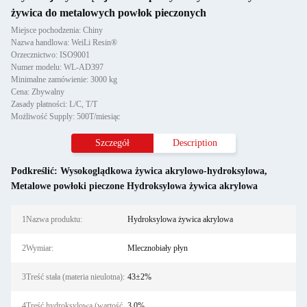
żywica do metalowych powłok pieczonych
Miejsce pochodzenia: Chiny
Nazwa handlowa: WeiLi Resin®
Orzecznictwo: ISO9001
Numer modelu: WL-AD397
Minimalne zamówienie: 3000 kg
Cena: Zbywalny
Zasady płatności: L/C, T/T
Możliwość Supply: 500T/miesiąc
Szczegół
Description
Podkreślić:
Wysokoglądkowa żywica akrylowo-hydroksylowa
,
Metalowe powłoki pieczone Hydroksylowa żywica akrylowa
1Nazwa produktu:
Hydroksylowa żywica akrylowa
2Wymiar:
Mlecznobiały płyn
3Treść stała (materia nieulotna):
43±2%
4Treść hydroksylowa (wartość
3,0%