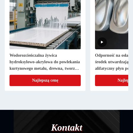
Wodorozcieńczalna żywica
Odporność na osłabie
hydroksylowo-akrylowa do powlekania
środek utwardzający,
kurtynowego metalu, drewna, tworzyw
alifatyczny płyn pol
sztucznych i elementów metalowych
Najlepszą cenę
Najlepsz
Kontakt