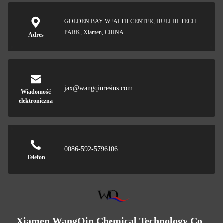
GOLDEN BAY WEALTH CENTER, HULI HI-TECH
PARK, Xiamen, CHINA
Adres
jax@wangqinresins.com
Wiadomość
elektroniczna
0086-592-5796106
Telefon
Xiamen WangQin Chemical Technology Co.,