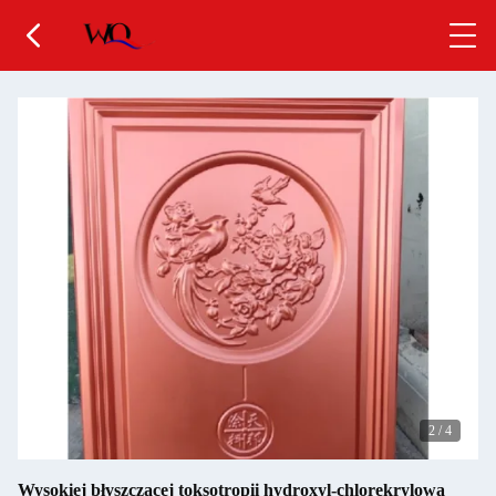
2
/
4
Wysokiej błyszczącej toksotropii hydroxyl-chlorekrylowa