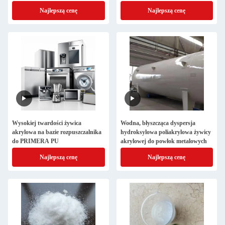
drewna, tworzyw sztucznych i
Najlepszą cenę
Najlepszą cenę
elementów metalowych
Wysokiej twardości żywica
Wodna, błyszcząca dyspersja
akrylowa na bazie rozpuszczalnika
hydroksylowa poliakrylowa żywicy
do PRIMERA PU
akrylowej do powłok metalowych
Najlepszą cenę
Najlepszą cenę