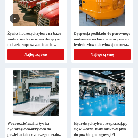
Żywice hydroxyakrylowe na bazie
Dyspersja podkładu do ponownego
wody z środkiem utwardzającym
malowania na bazie wodnej żywicy
na bazie rozpuszczalnika dla
hydroksylowo-akrylowej do metalu
substratów metalowych
i drewna
Najlepszą cenę
Najlepszą cenę
Wodorozcieńczalna żywica
Hydroksyakrylowy rozpraszający
hydroksylowo-akrylowa do
się w wodzie, biały mlekowy płyn
powlekania kurtynowego metalu,
do powłoki podłogowej PU