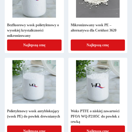
Bezfluorowy wosk polietylenowy o
Mikronizowany wosk PE –
wysokiej krystaliczności
alternatywa dla Ceridust 3620
mikronizowany
Najlepszą cenę
Najlepszą cenę
Polietylenowy wosk antyblokujący
Woks PTFE o niskiej zawartości
(wosk PE) do powłok drewnianych
PFOA WQ-P2105C do powłok z
cewką
Najlepszą cenę
Najlepszą cenę