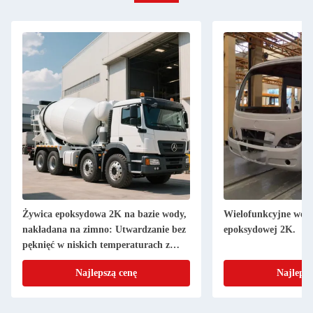
Żywica epoksydowa 2K na bazie wody,
Wielofunkcyjne wodn
nakładana na zimno: Utwardzanie bez
epoksydowej 2K.
pęknięć w niskich temperaturach z
dobrą odpornością na mgłę solną
Najlepszą cenę
Najlepsz