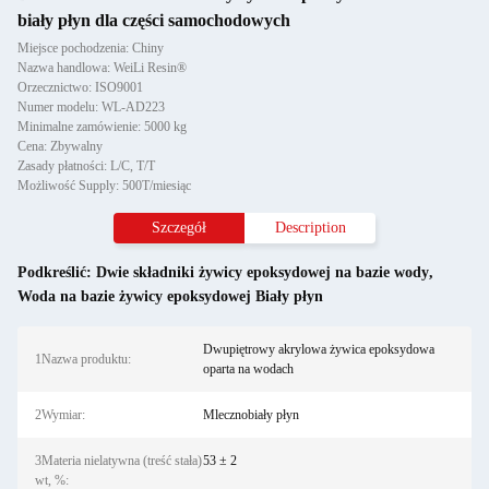
biały płyn dla części samochodowych
Miejsce pochodzenia: Chiny
Nazwa handlowa: WeiLi Resin®
Orzecznictwo: ISO9001
Numer modelu: WL-AD223
Minimalne zamówienie: 5000 kg
Cena: Zbywalny
Zasady płatności: L/C, T/T
Możliwość Supply: 500T/miesiąc
Szczegół
Description
Podkreślić:
Dwie składniki żywicy epoksydowej na bazie wody
,
Woda na bazie żywicy epoksydowej Biały płyn
Dwupiętrowy akrylowa żywica epoksydowa
1Nazwa produktu:
oparta na wodach
2Wymiar:
Mlecznobiały płyn
3Materia nielatywna (treść stała)
53 ± 2
wt, %: