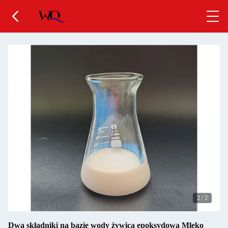
2
/
2
Dwa składniki na bazie wody żywica epoksydowa Mleko