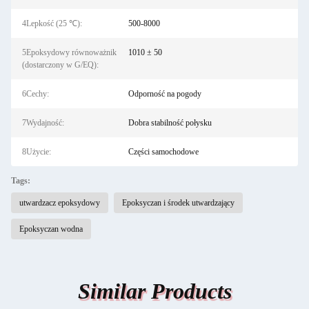
4Lepkość (25 ℃):
500-8000
5Epoksydowy równoważnik
1010 ± 50
(dostarczony w G/EQ):
6Cechy:
Odporność na pogody
7Wydajność:
Dobra stabilność połysku
8Użycie:
Części samochodowe
Tags:
utwardzacz epoksydowy
Epoksyczan i środek utwardzający
Epoksyczan wodna
Similar Products