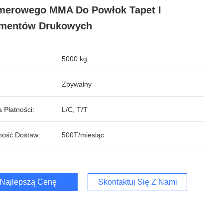
merowego MMA Do Powłok Tapet I
amentów Drukowych
5000 kg
Zbywalny
 Płatności:
L/C, T/T
ność Dostaw:
500T/miesiąc
Najlepszą Cenę
Skontaktuj Się Z Nami