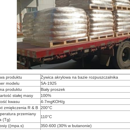
wa produktu
Żywica akrylowa na bazie rozpuszczalnika
er modelu
SA-1925
ma produktu
Biały proszek
rtość stałej masy
100%
tość kwasu
4-7
mgKOH/g
kt zmiękczenia R & B
200
°C
peratura przemiany
110
°C
a (Tg)
osiy ((mpa.s)
350-600 (30% w butanonie)