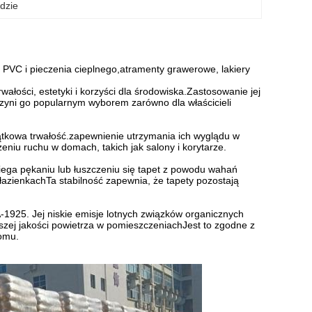
dzie
PVC i pieczenia cieplnego
,
atramenty grawerowe, lakiery
ałości, estetyki i korzyści dla środowiska.Zastosowanie jej
czyni go popularnym wyborem zarówno dla właścicieli
jątkowa trwałość.zapewnienie utrzymania ich wyglądu w
eniu ruchu w domach, takich jak salony i korytarze.
iega pękaniu lub łuszczeniu się tapet z powodu wahań
 łazienkachTa stabilność zapewnia, że tapety pozostają
1925. Jej niskie emisje lotnych związków organicznych
wszej jakości powietrza w pomieszczeniachJest to zgodne z
omu.