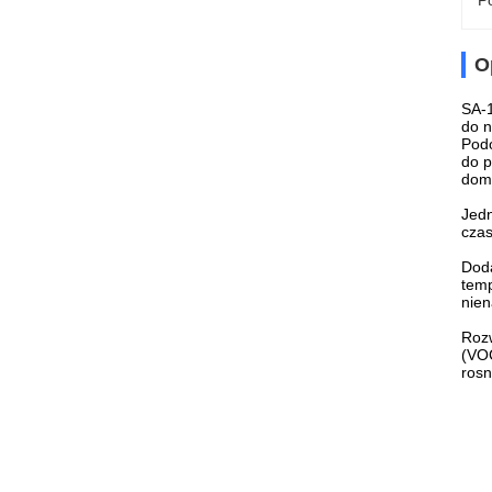
Po
O
SA-1
do n
Podo
do p
domó
Jedn
czas
Doda
temp
nien
Rozw
(VOC
ros