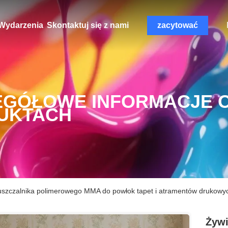
Wydarzenia
Skontaktuj się z nami
zacytować
EGÓŁOWE INFORMACJE 
UKTACH
uszczalnika polimerowego MMA do powłok tapet i atramentów drukowy
Żywi