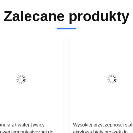
Zalecane produkty
anula z trwałej żywicy
Wysokiej przyczepności sta
owej termoplastycznej do
akrylowa biały proszek do