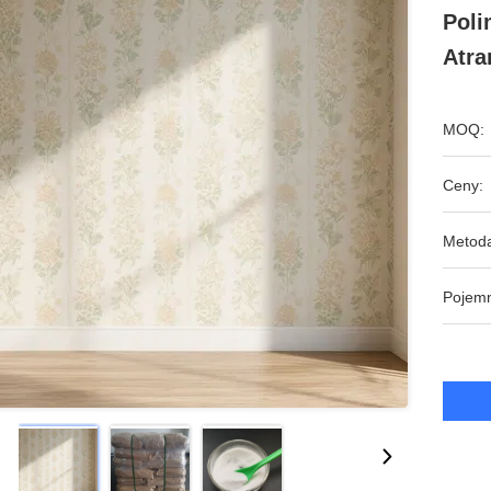
Poli
Atr
MOQ:
Ceny:
Metoda
Pojem