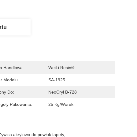
ktu
a Handlowa
WeiLi Resin®
r Modelu
SA-1925
bny Do:
NeoCryl B-728
góły Pakowania:
25 Kg/worek
Żywica akrylowa do powłok tapety
, 