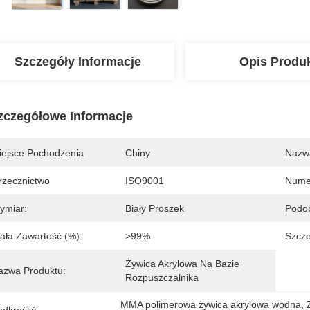
Szczegóły Informacje
Opis Produ
zczegółowe Informacje
iejsce Pochodzenia
Chiny
Nazw
rzecznictwo
ISO9001
Nume
ymiar:
Biały Proszek
Podo
tała Zawartość (%):
>99%
Szcze
Żywica Akrylowa Na Bazie 
azwa Produktu:
Rozpuszczalnika
MMA polimerowa żywica akrylowa wodna
, 