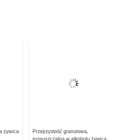
ła żywica
Przejrzystość granulowa,
rozpuszczalna w alkoholu żywica