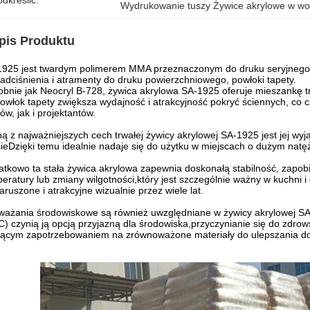
dkreślić:
Wydrukowanie tuszy Żywice akrylowe w wo
pis Produktu
925 jest twardym polimerem MMA przeznaczonym do druku seryjnego 
adciśnienia i atramenty do druku powierzchniowego, powłoki tapety.
bnie jak Neocryl B-728, żywica akrylowa SA-1925 oferuje mieszankę trw
owłok tapety zwiększa wydajność i atrakcyjność pokryć ściennych, co 
w, jak i projektantów.
ą z najważniejszych cech trwałej żywicy akrylowej SA-1925 jest jej wy
ieDzięki temu idealnie nadaje się do użytku w miejscach o dużym natęż
tkowo ta stała żywica akrylowa zapewnia doskonałą stabilność, zapob
eratury lub zmiany wilgotności,który jest szczególnie ważny w kuchni i
aruszone i atrakcyjne wizualnie przez wiele lat.
ażania środowiskowe są również uwzględniane w żywicy akrylowej SA-
) czynią ją opcją przyjazną dla środowiska,przyczynianie się do zdro
nącym zapotrzebowaniem na zrównoważone materiały do ulepszania d