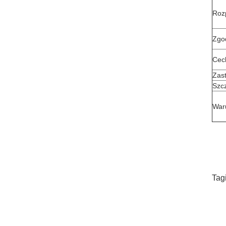
Roz
Zgo
Cec
Zas
Szc
War
Tag