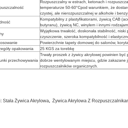
Rozpuszczalny w estrach, ketonach i rozpuszcz
puszczalność
temperaturze 50-60
°C
pod warunkiem, że dostarc
czystej, ale nierozpuszczalnej w alkohole i benzy
Kompatybilny z plastyfikatorami, żywicą CAB (a
dność
butyranu), żywicą NC, winylem i innymi rodzajam
Wyjątkowa trwałość, doskonała stabilność, niski
hy
czyszczenie, szeroka kompatybilność i elastycz
tosowanie
Powierzchnie tapety domowej do salonów, korytar
zegóły opakowania
25 KGS za torebkę
Trwały proszek z żywicy akrylowej powinien by
unki przechowywania
dobrze wentylowanym miejscu, gdzie zakazane je
rozpuszczalników organicznych.
i:
Stała Żywica Akrylowa
,
Żywica Akrylowa Z Rozpuszczalnika