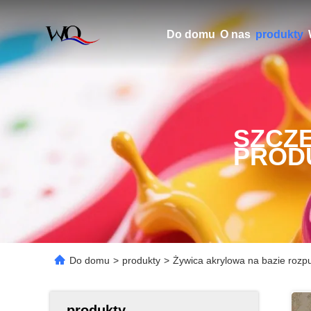
Do domu
O nas
produkty
SZCZ
PROD
Do domu
>
produkty
>
Żywica akrylowa na bazie rozp
produkty