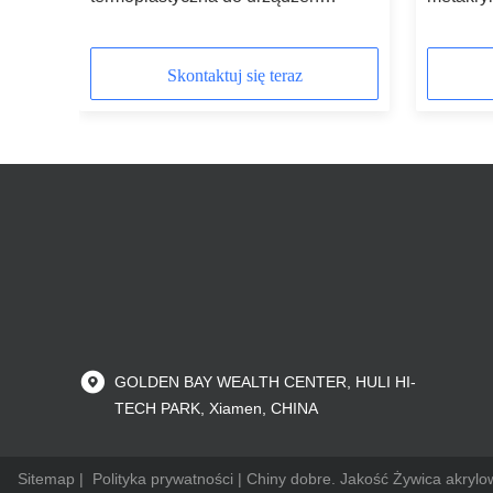
u
gospodarstwa domowego Powłoki
produkt
ochronne metalowe
Skontaktuj się teraz
GOLDEN BAY WEALTH CENTER, HULI HI-
TECH PARK, Xiamen, CHINA
Sitemap
|
Polityka prywatności
| Chiny dobre. Jakość Żywica akryl