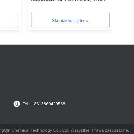
ach
akrylowa do powłok mebli
drewnianych
Skontaktuj się teraz
Tel.: +8613860429538
gQin Chemical Technology Co., Ltd. Wszystkie. Prawa zastrzeżone.