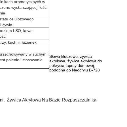
alnikach aromatycznych w
zono wystarczającej ilości
nie
cetatu celulozowego
i żywic
 poziom LSO, łatwe
ność
zy, kuchni, łazienek
ć przechowywany w suchym i
Słowa kluczowe: żywica
st palenie i stosowanie
akrylowa, żywica akrylowa do
pokrycia tapety domowej,
podobna do Neocrylu B-728
mi
,
Żywica Akrylowa Na Bazie Rozpuszczalnika