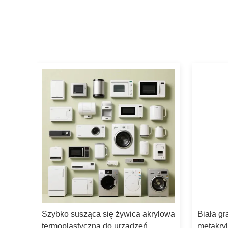
Szybko susząca się żywica akrylowa
Biała gr
termoplastyczna do urządzeń
metakryl