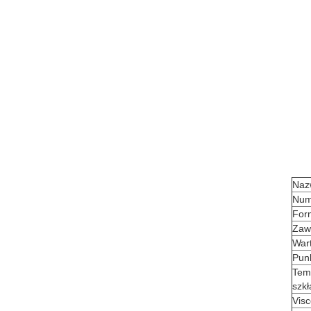
Naz
Num
For
Zawa
War
Pun
Tem
szkł
Visc