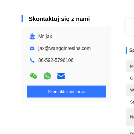
Skontaktuj się z nami
Mr. jax
jax@wangqinresins.com
S
86-592-5796106
M
O
W
Skontaktuj się teraz
S
N