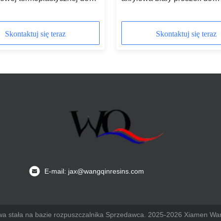
ów elektronicznych
powlekania metali w części
samochodowych
Skontaktuj się teraz
Skontaktuj się teraz
E-mail: jax@wangqinresins.com
owa stała na bazie rozpuszczalnika Sprzedawca. 2025-2026 Xiamen Wan